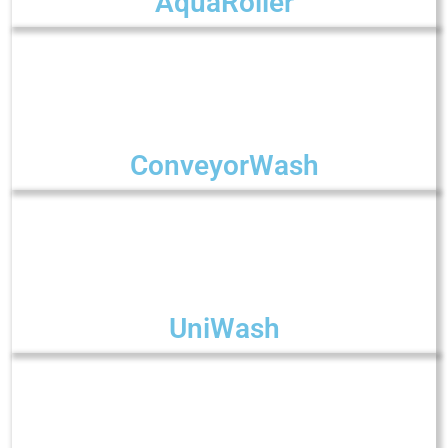
AquaRoller
ConveyorWash
UniWash