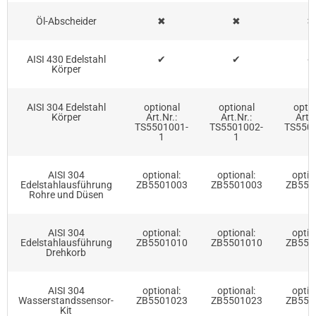
Öl-Abscheider
✖
✖
✖
AISI 430 Edelstahl
✔
✔
✔
Körper
AISI 304 Edelstahl
optional
optional
optio
Körper
Art.Nr.:
Art.Nr.:
Art.N
TS5501001-
TS5501002-
TS550
1
1
1
AISI 304
optional:
optional:
optio
Edelstahlausführung
ZB5501003
ZB5501003
ZB550
Rohre und Düsen
AISI 304
optional:
optional:
optio
Edelstahlausführung
ZB5501010
ZB5501010
ZB550
Drehkorb
AISI 304
optional:
optional:
optio
Wasserstandssensor-
ZB5501023
ZB5501023
ZB550
Kit