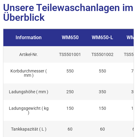
Unsere Teilewaschanlagen im
Überblick
Information
WM650
WM650-L
WM8
Artikel-Nr.
TS5501001
TS5501002
TS550
Korbdurchmesser (
550
550
75
mm )
Ladungshöhe ( mm )
250
350
35
Ladungsgewicht ( kg
150
150
15
)
Tankkapazität ( L )
60
60
6