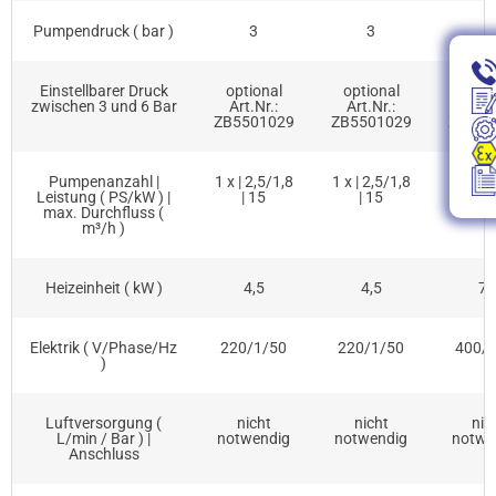
Pumpendruck ( bar )
3
3
3
Einstellbarer Druck
optional
optional
optio
zwischen 3 und 6 Bar
Art.Nr.:
Art.Nr.:
Art.N
ZB5501029
ZB5501029
ZB550
Pumpenanzahl |
1 x | 2,5/1,8
1 x | 2,5/1,8
1 x | 2
Leistung ( PS/kW ) |
| 15
| 15
| 1
max. Durchfluss (
m³/h )
Heizeinheit ( kW )
4,5
4,5
7,
Elektrik ( V/Phase/Hz
220/1/50
220/1/50
400/
)
Luftversorgung (
nicht
nicht
nic
L/min / Bar ) |
notwendig
notwendig
notwe
Anschluss