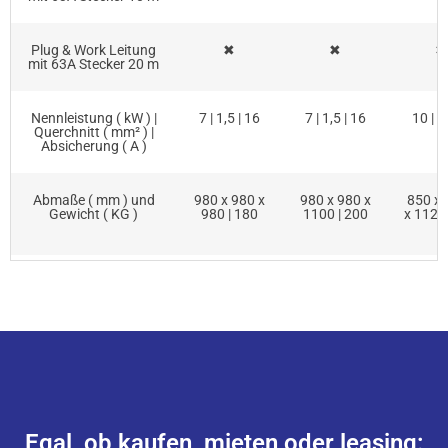
Plug & Work Leitung
✖
✖
✖
mit 63A Stecker 20 m
Nennleistung ( kW ) |
7 | 1,5 | 16
7 | 1,5 | 16
10 | 4
Querchnitt ( mm² ) |
Absicherung ( A )
Abmaße ( mm ) und
980 x 980 x
980 x 980 x
850 x 
Gewicht ( KG )
980 | 180
1100 | 200
x 1120 
Egal, ob kaufen, mieten oder leasing: