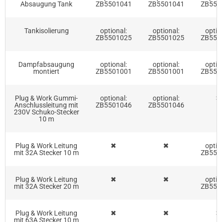
Absaugung Tank
ZB5501041
ZB5501041
ZB550
Tankisolierung
optional:
optional:
optio
ZB5501025
ZB5501025
ZB550
Dampfabsaugung
optional:
optional:
optio
montiert
ZB5501001
ZB5501001
ZB550
Plug & Work Gummi-
optional:
optional:
✖
Anschlussleitung mit
ZB5501046
ZB5501046
230V Schuko-Stecker
10 m
Plug & Work Leitung
✖
✖
optio
mit 32A Stecker 10 m
ZB550
Plug & Work Leitung
✖
✖
optio
mit 32A Stecker 20 m
ZB550
Plug & Work Leitung
✖
✖
✖
mit 63A Stecker 10 m