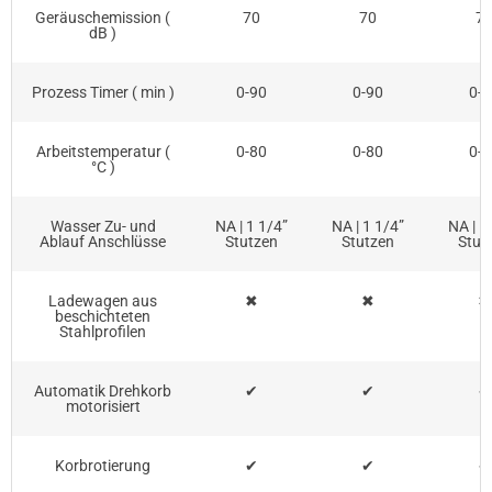
Geräuschemission (
70
70
7
dB )
Prozess Timer ( min )
0-90
0-90
0-9
Arbeitstemperatur (
0-80
0-80
0-8
°C )
Wasser Zu- und
NA | 1 1/4”
NA | 1 1/4”
NA | 1
Ablauf Anschlüsse
Stutzen
Stutzen
Stut
Ladewagen aus
✖
✖
✖
beschichteten
Stahlprofilen
Automatik Drehkorb
✔
✔
✔
motorisiert
Korbrotierung
✔
✔
✔