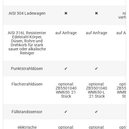
AISI 304 Ladewagen
✖
✖
nic
verfü
AISI 316L Resistenter
auf Anfrage
auf Anfrage
auf An
Edelstahl Körper,
Düsen, Rohre und
Drehkorb für stark
sauer oder alkalische
Reiniger
Punktstrahldüsen
✔
✔
✔
Flachstrahldüsen
optional:
optional:
optio
ZB5501040
ZB5501040
ZB550
WM650 :21
WM650-L
WM850
Stück
:21 Stück
Stü
Füllstandssensor
✔
✔
✔
elektrische
optional:
optional:
optio