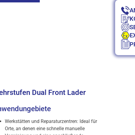
A
K
S
E
P
hrstufen Dual Front Lader
nwendungebiete
Werkstätten und Reparaturzentren: Ideal für
Orte, an denen eine schnelle manuelle