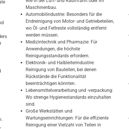
wie in der Luft- und Raumfahrt oder im
ate
Maschinenbau.
Automobilindustrie: Besonders für die
Endreinigung von Motor- und Getriebeteilen,
nd
wo Öl- und Fettreste vollständig entfernt
werden müssen.
ders
Medizintechnik und Pharmazie: Für
r
Anwendungen, die höchste
Reinigungsstandards erfordern.
Elektronik- und Halbleiterindustrie:
Reinigung von Bauteilen, bei denen
d
Rückstände die Funktionalität
beeinträchtigen könnten.
Lebensmittelverarbeitung und -verpackung:
Wo strenge Hygienestandards einzuhalten
.
sind.
Große Werkstätten und
Wartungseinrichtungen: Für die effiziente
n.
Reinigung einer Vielzahl von Teilen in
,