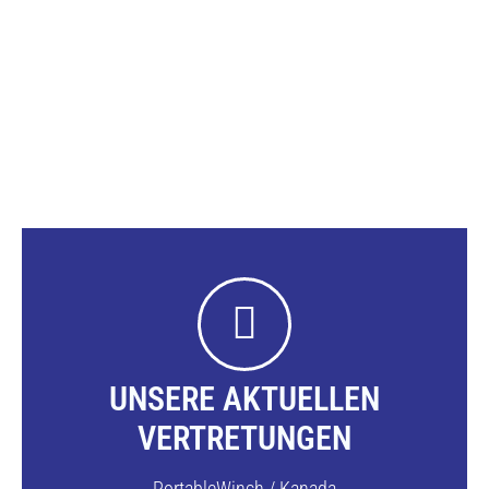
Fristgerechte Abwicklung von Aufträgen
Profesionelle Betreuung im After-Sales
Eine Partnerschaft auf Augenhöhe
UNSERE AKTUELLEN
VERTRETUNGEN
PortableWinch / Kanada