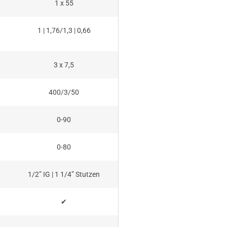
1 x 55
1 | 1,76/1,3 | 0,66
3 x 7,5
400/3/50
0-90
0-80
1/2” IG | 1 1/4” Stutzen
✔