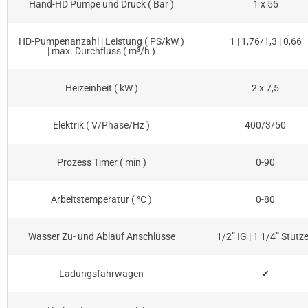
Hand-HD Pumpe und Druck ( Bar )
1 x 55
HD-Pumpenanzahl | Leistung ( PS/kW )
1 | 1,76/1,3 | 0,66
| max. Durchfluss ( m³/h )
Heizeinheit ( kW )
2 x 7,5
Elektrik ( V/Phase/Hz )
400/3/50
Prozess Timer ( min )
0-90
Arbeitstemperatur ( °C )
0-80
Wasser Zu- und Ablauf Anschlüsse
1/2” IG | 1 1/4” Stutz
Ladungsfahrwagen
✔