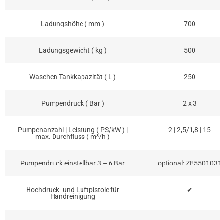
Ladungshöhe ( mm )
700
Ladungsgewicht ( kg )
500
Waschen Tankkapazität ( L )
250
Pumpendruck ( Bar )
2 x 3
Pumpenanzahl | Leistung ( PS/kW ) |
2 | 2,5/1,8 | 15
max. Durchfluss ( m³/h )
Pumpendruck einstellbar 3 – 6 Bar
optional: ZB550103
Hochdruck- und Luftpistole für
✔
Handreinigung