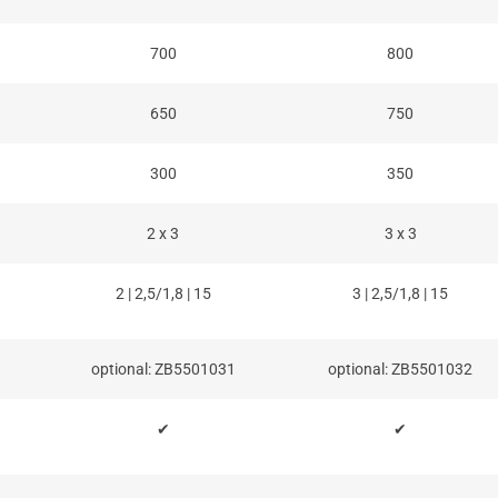
700
800
650
750
300
350
2 x 3
3 x 3
2 | 2,5/1,8 | 15
3 | 2,5/1,8 | 15
1
optional: ZB5501031
optional: ZB5501032
✔
✔