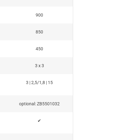
900
850
450
3 x 3
3 | 2,5/1,8 | 15
optional: ZB5501032
✔