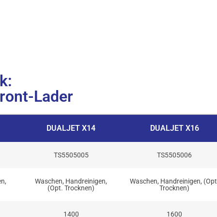
k:
ront-Lader
DUALJET X14
DUALJET X16
TS5505005
TS5505006
n,
Waschen, Handreinigen,
Waschen, Handreinigen, (Opt
(Opt. Trocknen)
Trocknen)
1400
1600